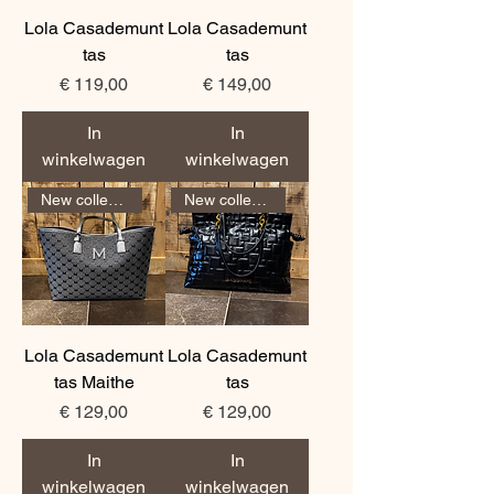
Lola Casademunt
Lola Casademunt
tas
tas
Prijs
Prijs
€ 119,00
€ 149,00
In
In
winkelwagen
winkelwagen
New collection
New collection
Lola Casademunt
Lola Casademunt
tas Maithe
tas
Prijs
Prijs
€ 129,00
€ 129,00
In
In
winkelwagen
winkelwagen