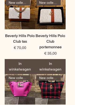
New collection
New collection
Beverly Hills Polo
Beverly Hills Polo
Club tas
Club
portemonnee
Prijs
€ 70,00
Prijs
€ 35,00
In
In
winkelwagen
winkelwagen
New collection
New collection