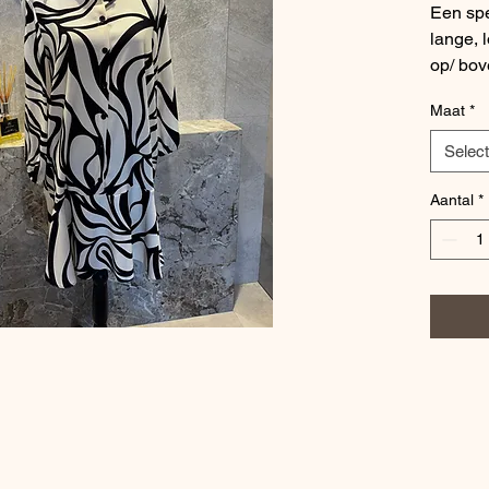
Een spe
lange, 
op/ bov
onderaa
Maat
*
speels v
hals en
Selec
met zwa
Aantal
*
Mate