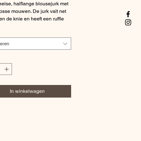
else, halflange blousejurk met
losse mouwen. De jurk valt net
en de knie en heeft een ruffle
n waardoor hij heel elegant en
alt. Hij is afgewerkt met een v-
 een kraagje. Hij is gebroken wit
teren
rte sierlijke strepen.
riaal:
100% Polyester
In winkelwagen