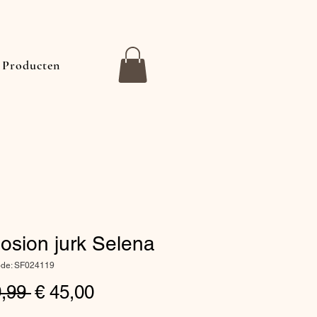
Producten
osion jurk Selena
ode: SF024119
Normale
Verkoopprijs
9,99 
€ 45,00
prijs