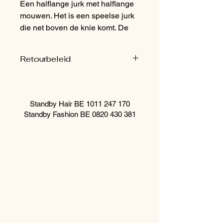
Een halflange jurk met halflange
mouwen. Het is een speelse jurk
die net boven de knie komt. De
jurk heeft een zebra patroon met
donkergroen/ witte kleuren en
Retourbeleid
heeft een bijpassende riem die
net boven de heup valt. Hij is
Producten uit de outlet worden
niet
afgewerkt met een v- hals en een
terug genomen.
kleine scrunch aan de knie.
Standby Hair BE
1011 247 170
Standby Fashion BE
0820 430 381
Materiaal: