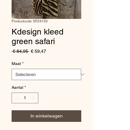
Productcode: SF24133
Kdesign kleed
green safari
Normale
Verkoopprijs
 € 84,95 
€ 59,47
prijs
Maat
*
Aantal
*
In winkelwagen