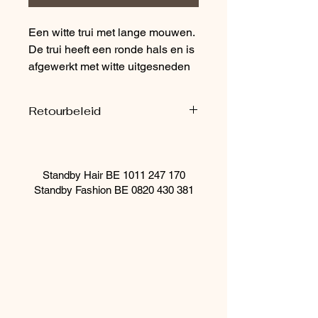
Een witte trui met lange mouwen.
De trui heeft een ronde hals en is
afgewerkt met witte uitgesneden
bloemen op beide mouwen. Het
is een iets dikkere trui, perfect
Retourbeleid
voor in het najaar.
• Materiaal: 88% Katoen, 12%
Producten uit de outlet worden niet
Spandex
teruggenomen.
Standby Hair BE
1011 247 170
Standby Fashion BE
0820 430 381