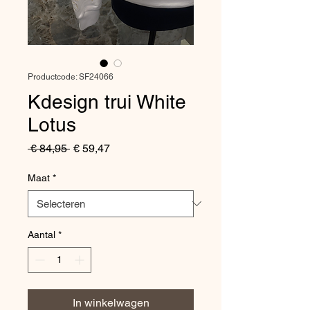
Productcode: SF24066
Kdesign trui White
Lotus
Normale
Verkoopprijs
 € 84,95 
€ 59,47
prijs
Maat
*
Aantal
*
In winkelwagen