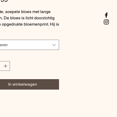
te, soepele bloes met lange
 De bloes is licht doorzichtig
 opgedrukte bloemenprint. Hij is
kt met een kraagje, een v-hals
e knopen tot bovenaan. De bloes
epel over de heup.
teren
In winkelwagen