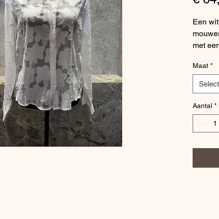
Een wit
mouwen.
met een
afgewer
Maat
*
en witt
valt so
Selec
Aantal
*