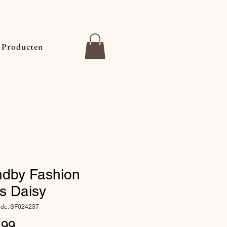
Producten
ndby Fashion
s Daisy
ode: SF024237
Prijs
,99