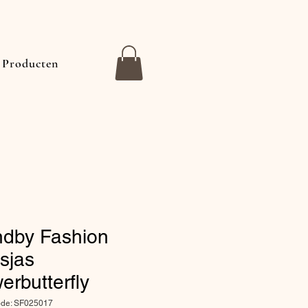
Producten
ndby Fashion
sjas
erbutterfly
ode: SF025017