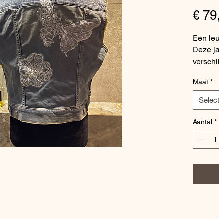
€ 79
Een leu
Deze ja
verschil
ontwerp
Maat
*
liefde g
afgewer
Selec
bovenaa
aan elk
Aantal
*
patrone
Wees u
jeansja